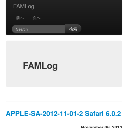
FAMLog
前へ
次へ
検索
FAMLog
APPLE-SA-2012-11-01-2 Safari 6.0.2
November 06, 2012