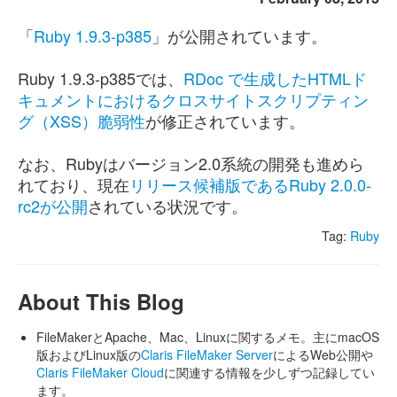
「
Ruby 1.9.3-p385
」が公開されています。
Ruby 1.9.3-p385では、
RDoc で生成したHTMLド
キュメントにおけるクロスサイトスクリプティン
グ（XSS）脆弱性
が修正されています。
なお、Rubyはバージョン2.0系統の開発も進めら
れており、現在
リリース候補版であるRuby 2.0.0-
rc2が公開
されている状況です。
Tag:
Ruby
About This Blog
FileMakerとApache、Mac、Linuxに関するメモ。主にmacOS
版およびLinux版の
Claris FileMaker Server
によるWeb公開や
Claris FileMaker Cloud
に関連する情報を少しずつ記録してい
ます。