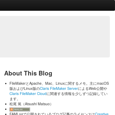
About This Blog
FileMakerとApache、Mac、Linuxに関するメモ。主にmacOS
版およびLinux版の
Claris FileMaker Server
によるWeb公開や
Claris FileMaker Cloud
に関連する情報を少しずつ記録してい
ます。
松尾 篤（Atsushi Matsuo）
FAMLogで公開されているブログ記事のライセンスは
Creative