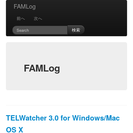
FAMLog
前へ
次へ
検索
FAMLog
TELWatcher 3.0 for Windows/Mac
OS X