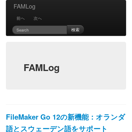
FAMLog
前へ
次へ
検索
FAMLog
FileMaker Go 12の新機能：オランダ
語とスウェーデン語をサポート