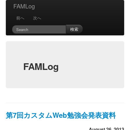
FAMLog
前へ
次へ
検索
FAMLog
第7回カスタムWeb勉強会発表資料
August 26, 2013