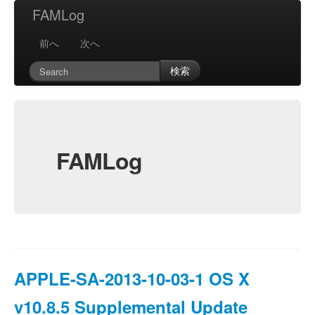
FAMLog
前へ
次へ
検索
FAMLog
APPLE-SA-2013-10-03-1 OS X
v10.8.5 Supplemental Update