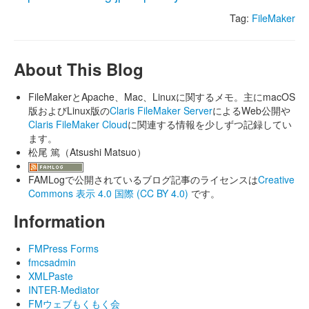
Tag:
FileMaker
About This Blog
FileMakerとApache、Mac、Linuxに関するメモ。主にmacOS
版およびLinux版の
Claris FileMaker Server
によるWeb公開や
Claris FileMaker Cloud
に関連する情報を少しずつ記録してい
ます。
松尾 篤（Atsushi Matsuo）
FAMLogで公開されているブログ記事のライセンスは
Creative
Commons 表示 4.0 国際 (CC BY 4.0)
です。
Information
FMPress Forms
fmcsadmin
XMLPaste
INTER-Mediator
FMウェブもくもく会