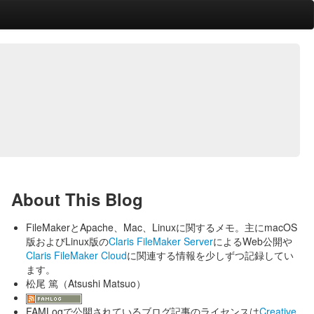
About This Blog
FileMakerとApache、Mac、Linuxに関するメモ。主にmacOS
版およびLinux版の
Claris FileMaker Server
によるWeb公開や
Claris FileMaker Cloud
に関連する情報を少しずつ記録してい
ます。
松尾 篤（Atsushi Matsuo）
FAMLogで公開されているブログ記事のライセンスは
Creative