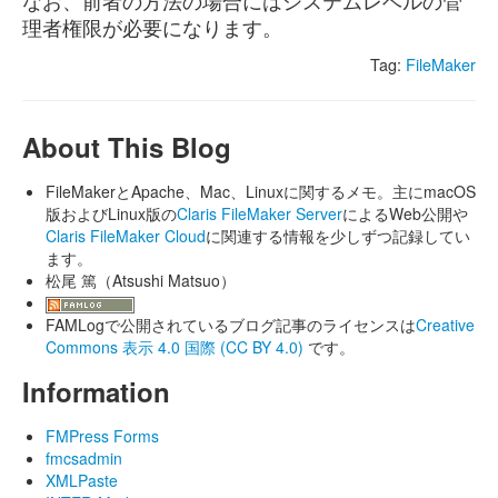
なお、前者の方法の場合にはシステムレベルの管
理者権限が必要になります。
Tag:
FileMaker
About This Blog
FileMakerとApache、Mac、Linuxに関するメモ。主にmacOS
版およびLinux版の
Claris FileMaker Server
によるWeb公開や
Claris FileMaker Cloud
に関連する情報を少しずつ記録してい
ます。
松尾 篤（Atsushi Matsuo）
FAMLogで公開されているブログ記事のライセンスは
Creative
Commons 表示 4.0 国際 (CC BY 4.0)
です。
Information
FMPress Forms
fmcsadmin
XMLPaste