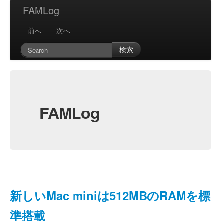
FAMLog
前へ
次へ
検索
FAMLog
新しいMac miniは512MBのRAMを標
準搭載