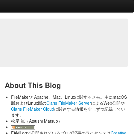
About This Blog
FileMakerとApache、Mac、Linuxに関するメモ。主にmacOS
版およびLinux版の
Claris FileMaker Server
によるWeb公開や
Claris FileMaker Cloud
に関連する情報を少しずつ記録してい
ます。
松尾 篤（Atsushi Matsuo）
FAMLogで公開されているブログ記事のライセンスは
Creative