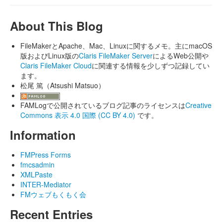
About This Blog
FileMakerとApache、Mac、Linuxに関するメモ。主にmacOS
版およびLinux版の
Claris FileMaker Server
によるWeb公開や
Claris FileMaker Cloud
に関連する情報を少しずつ記録してい
ます。
松尾 篤（Atsushi Matsuo）
FAMLogで公開されているブログ記事のライセンスは
Creative
Commons 表示 4.0 国際 (CC BY 4.0)
です。
Information
FMPress Forms
fmcsadmin
XMLPaste
INTER-Mediator
FMウェブもくもく会
Recent Entries