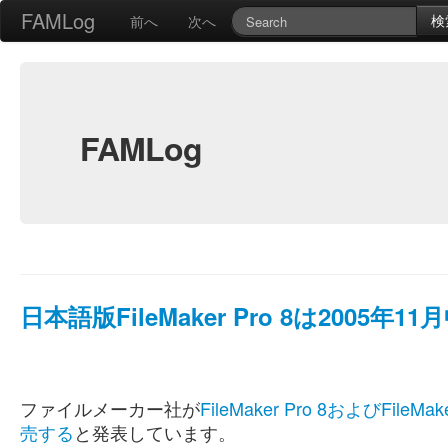
FAMLog
検
前へ
次へ
FAMLog
日本語版FileMaker Pro 8は2005年
ファイルメーカー社が
FileMaker Pro 8およびFile
売する
と発表しています。