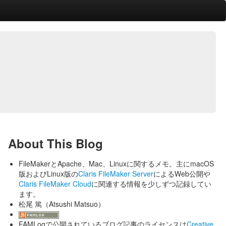
About This Blog
FileMakerとApache、Mac、Linuxに関するメモ。主にmacOS
版およびLinux版の
Claris FileMaker Server
によるWeb公開や
Claris FileMaker Cloud
に関連する情報を少しずつ記録してい
ます。
松尾 篤（Atsushi Matsuo）
FAMLogで公開されているブログ記事のライセンスは
Creative