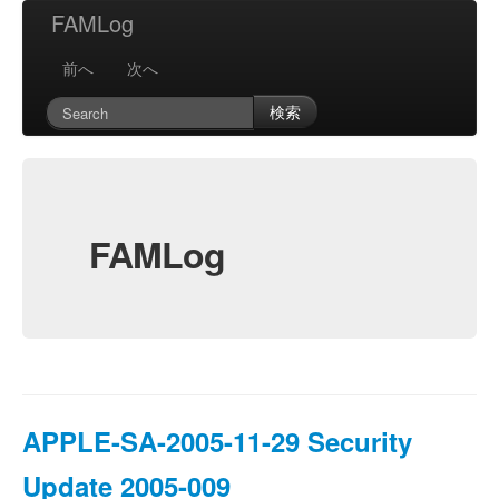
FAMLog
前へ
次へ
検索
FAMLog
APPLE-SA-2005-11-29 Security
Update 2005-009