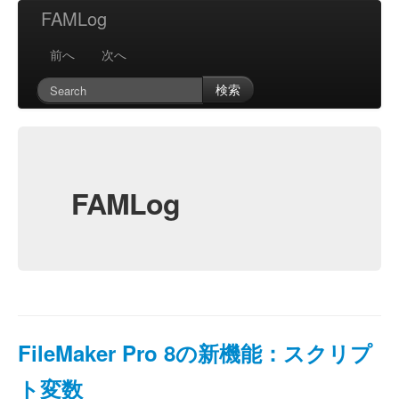
FAMLog
前へ
次へ
検索
FAMLog
FileMaker Pro 8の新機能：スクリプ
ト変数