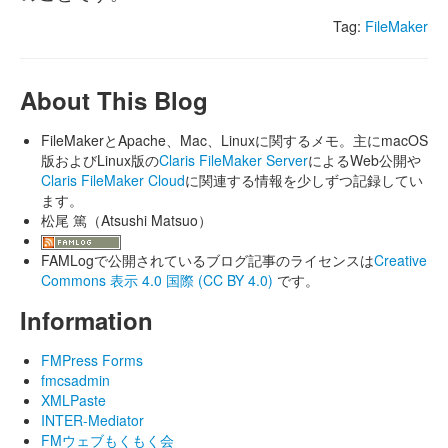
Tag:
FileMaker
About This Blog
FileMakerとApache、Mac、Linuxに関するメモ。主にmacOS
版およびLinux版の
Claris FileMaker Server
によるWeb公開や
Claris FileMaker Cloud
に関連する情報を少しずつ記録してい
ます。
松尾 篤（Atsushi Matsuo）
FAMLogで公開されているブログ記事のライセンスは
Creative
Commons 表示 4.0 国際 (CC BY 4.0)
です。
Information
FMPress Forms
fmcsadmin
XMLPaste
INTER-Mediator
FMウェブもくもく会