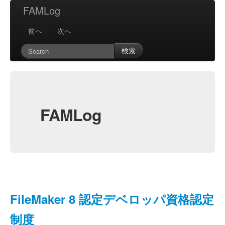
FAMLog
前へ
次へ
検索
FAMLog
FileMaker 8 認定デベロッパ資格認定
制度