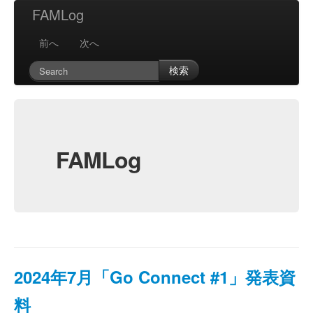
FAMLog
前へ
次へ
検索
FAMLog
2024年7月「Go Connect #1」発表資
料