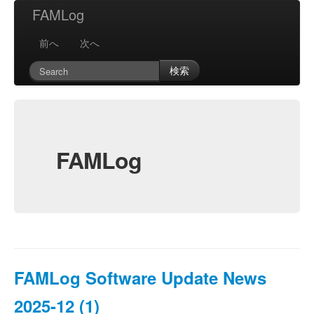
FAMLog
前へ
次へ
検索
FAMLog
FAMLog Software Update News
2025-12 (1)