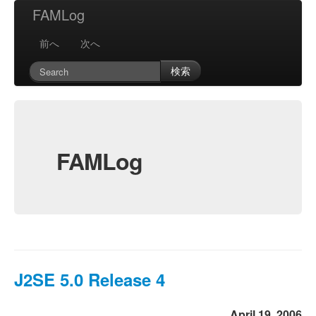
FAMLog
前へ
次へ
検索
FAMLog
J2SE 5.0 Release 4
April 19, 2006