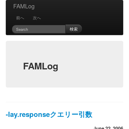
FAMLog
前へ
次へ
検索
FAMLog
-lay.responseクエリー引数
June 22, 2006