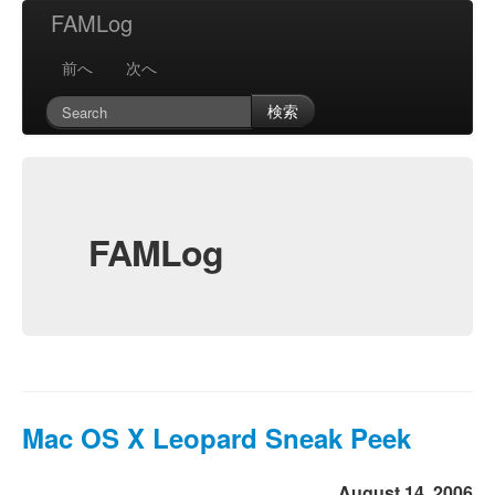
FAMLog
前へ
次へ
検索
FAMLog
Mac OS X Leopard Sneak Peek
August 14, 2006