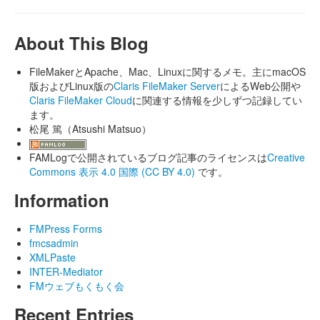
About This Blog
FileMakerとApache、Mac、Linuxに関するメモ。主にmacOS
版およびLinux版の
Claris FileMaker Server
によるWeb公開や
Claris FileMaker Cloud
に関連する情報を少しずつ記録してい
ます。
松尾 篤（Atsushi Matsuo）
FAMLogで公開されているブログ記事のライセンスは
Creative
Commons 表示 4.0 国際 (CC BY 4.0)
です。
Information
FMPress Forms
fmcsadmin
XMLPaste
INTER-Mediator
FMウェブもくもく会
Recent Entries