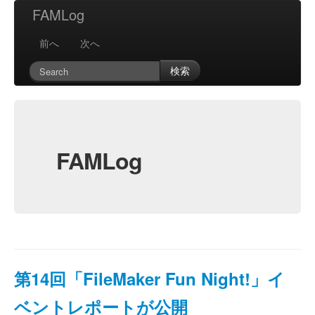
FAMLog
前へ
次へ
検索
FAMLog
第14回「FileMaker Fun Night!」イ
ベントレポートが公開