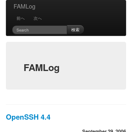
FAMLog
前へ
次へ
検索
FAMLog
OpenSSH 4.4
September 29, 2006