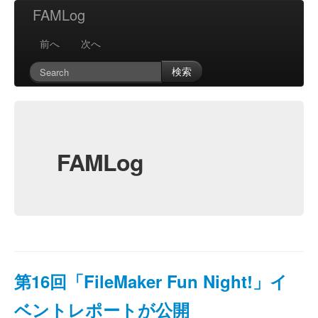
FAMLog
前へ
次へ
検索
FAMLog
第16回「FileMaker Fun Night!」イ
ベントレポートが公開