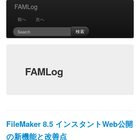
FAMLog
前へ
次へ
検索
FAMLog
FileMaker 8.5 インスタントWeb公開
の新機能と改善点