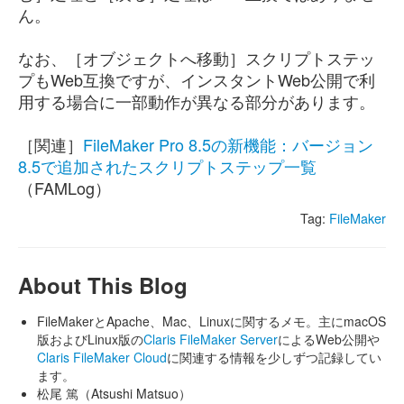
ん。
なお、［オブジェクトへ移動］スクリプトステッ
プもWeb互換ですが、インスタントWeb公開で利
用する場合に一部動作が異なる部分があります。
［関連］
FileMaker Pro 8.5の新機能：バージョン
8.5で追加されたスクリプトステップ一覧
（FAMLog）
Tag:
FileMaker
About This Blog
FileMakerとApache、Mac、Linuxに関するメモ。主にmacOS
版およびLinux版の
Claris FileMaker Server
によるWeb公開や
Claris FileMaker Cloud
に関連する情報を少しずつ記録してい
ます。
松尾 篤（Atsushi Matsuo）