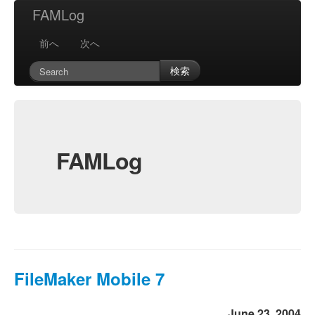
FAMLog
前へ
次へ
検索
FAMLog
FileMaker Mobile 7
June 23, 2004