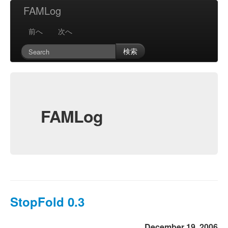
FAMLog
前へ
次へ
検索
FAMLog
StopFold 0.3
December 19, 2006