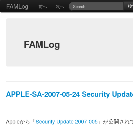
FAMLog
検
前へ
次へ
FAMLog
APPLE-SA-2007-05-24 Security Updat
Appleから「
Security Update 2007-005
」が公開され