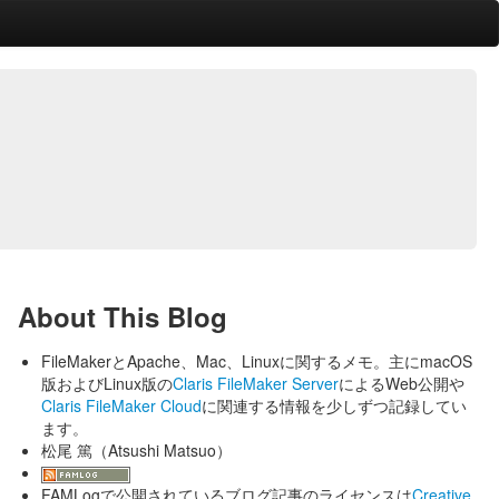
About This Blog
FileMakerとApache、Mac、Linuxに関するメモ。主にmacOS
版およびLinux版の
Claris FileMaker Server
によるWeb公開や
Claris FileMaker Cloud
に関連する情報を少しずつ記録してい
ます。
松尾 篤（Atsushi Matsuo）
FAMLogで公開されているブログ記事のライセンスは
Creative