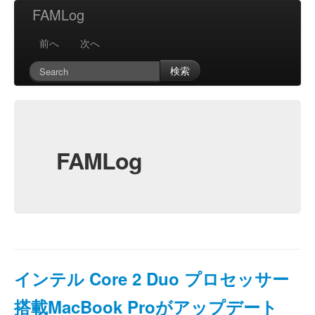
FAMLog
前へ
次へ
検索
FAMLog
インテル Core 2 Duo プロセッサー
搭載MacBook Proがアップデート