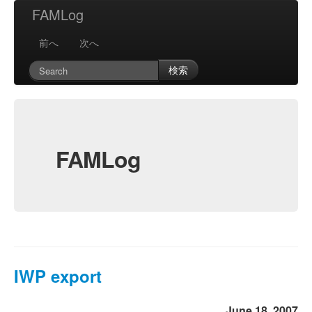
FAMLog
前へ
次へ
検索
FAMLog
IWP export
June 18, 2007