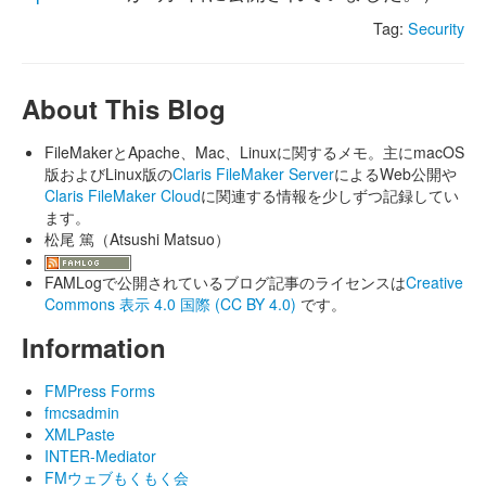
Tag:
Security
About This Blog
FileMakerとApache、Mac、Linuxに関するメモ。主にmacOS
版およびLinux版の
Claris FileMaker Server
によるWeb公開や
Claris FileMaker Cloud
に関連する情報を少しずつ記録してい
ます。
松尾 篤（Atsushi Matsuo）
FAMLogで公開されているブログ記事のライセンスは
Creative
Commons 表示 4.0 国際 (CC BY 4.0)
です。
Information
FMPress Forms
fmcsadmin
XMLPaste
INTER-Mediator
FMウェブもくもく会