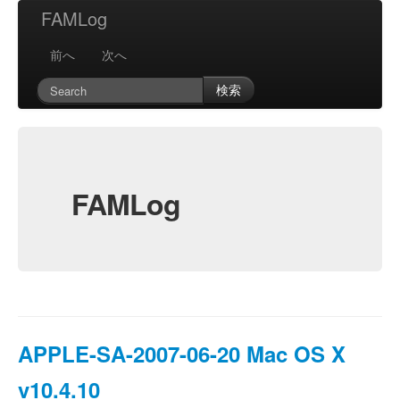
FAMLog
前へ
次へ
検索
FAMLog
APPLE-SA-2007-06-20 Mac OS X
v10.4.10