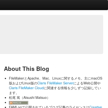
About This Blog
FileMakerとApache、Mac、Linuxに関するメモ。主にmacOS
版およびLinux版の
Claris FileMaker Server
によるWeb公開や
Claris FileMaker Cloud
に関連する情報を少しずつ記録してい
ます。
松尾 篤（Atsushi Matsuo）
FAMLogで公開されているブログ記事のライセンスは
Creative