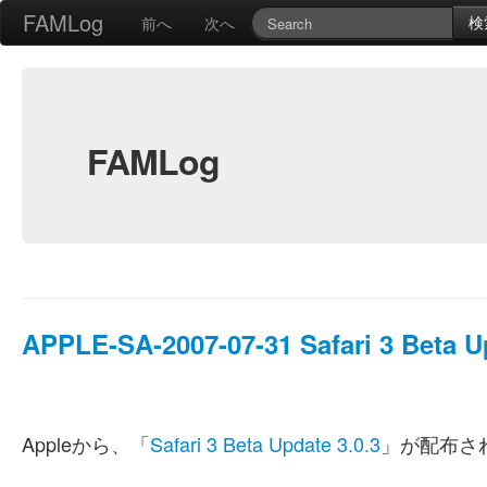
FAMLog
検
前へ
次へ
FAMLog
APPLE-SA-2007-07-31 Safari 3 Beta U
Appleから、「
Safari 3 Beta Update 3.0.3
」が配布さ