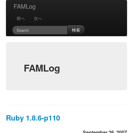
FAMLog
前へ
次へ
検索
FAMLog
Ruby 1.8.6-p110
September 26, 2007