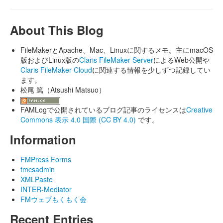
About This Blog
FileMakerとApache、Mac、Linuxに関するメモ。主にmacOS
版およびLinux版の
Claris FileMaker Server
によるWeb公開や
Claris FileMaker Cloud
に関連する情報を少しずつ記録してい
ます。
松尾 篤（Atsushi Matsuo）
FAMLogで公開されているブログ記事のライセンスは
Creative
Commons 表示 4.0 国際 (CC BY 4.0)
です。
Information
FMPress Forms
fmcsadmin
XMLPaste
INTER-Mediator
FMウェブもくもく会
Recent Entries