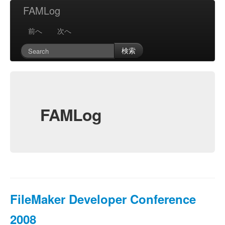
FAMLog
前へ
次へ
検索
FAMLog
FileMaker Developer Conference
2008