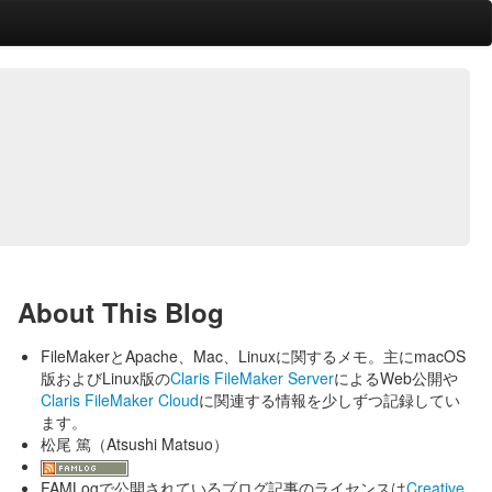
About This Blog
FileMakerとApache、Mac、Linuxに関するメモ。主にmacOS
版およびLinux版の
Claris FileMaker Server
によるWeb公開や
Claris FileMaker Cloud
に関連する情報を少しずつ記録してい
ます。
松尾 篤（Atsushi Matsuo）
FAMLogで公開されているブログ記事のライセンスは
Creative