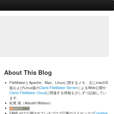
About This Blog
FileMakerとApache、Mac、Linuxに関するメモ。主にmacOS
版およびLinux版の
Claris FileMaker Server
によるWeb公開や
Claris FileMaker Cloud
に関連する情報を少しずつ記録してい
ます。
松尾 篤（Atsushi Matsuo）
FAMLogで公開されているブログ記事のライセンスは
Creative