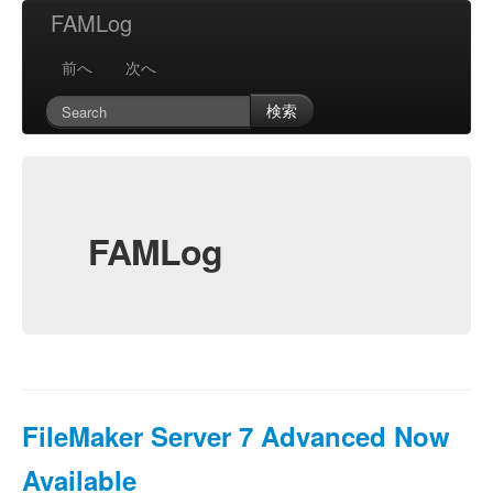
FAMLog
前へ
次へ
検索
FAMLog
FileMaker Server 7 Advanced Now
Available