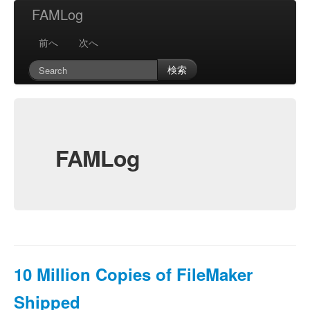
FAMLog
前へ
次へ
検索
FAMLog
10 Million Copies of FileMaker
Shipped