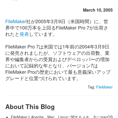
March 10, 2005
FileMaker
社が2005年3月9日（米国時間）に、世
界中で100万本を上回るFileMaker Pro 7が出荷さ
れたと
発表
しています。
FileMaker Pro 7は米国では1年前の2004年3月9日
に発売されましたが、ソフトウェアの出荷数、業
界や編集者からの受賞およびデベロッパーの増加
において記録的な年となり、バージョン7は
FileMaker Proの歴史において最も意義深いアップ
グレードと位置づけられています。
Tag:
FileMaker
About This Blog
FileMakerとApache、Mac、Linuxに関するメモ。主にmacOS