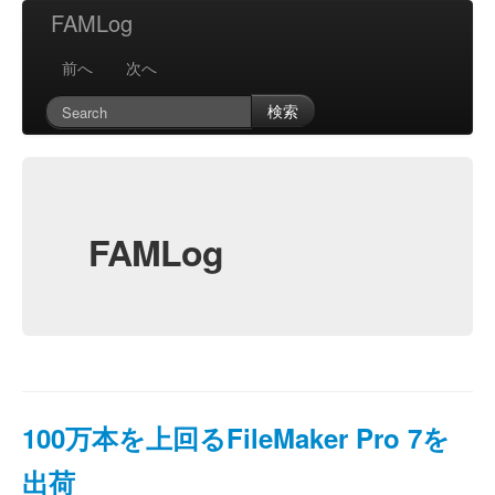
FAMLog
前へ
次へ
検索
FAMLog
100万本を上回るFileMaker Pro 7を
出荷