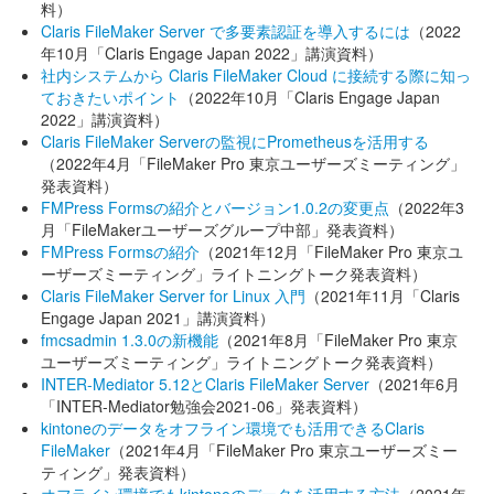
料）
Claris FileMaker Server で多要素認証を導入するには
（2022
年10月「Claris Engage Japan 2022」講演資料）
社内システムから Claris FileMaker Cloud に接続する際に知っ
ておきたいポイント
（2022年10月「Claris Engage Japan
2022」講演資料）
Claris FileMaker Serverの監視にPrometheusを活用する
（2022年4月「FileMaker Pro 東京ユーザーズミーティング」
発表資料）
FMPress Formsの紹介とバージョン1.0.2の変更点
（2022年3
月「FileMakerユーザーズグループ中部」発表資料）
FMPress Formsの紹介
（2021年12月「FileMaker Pro 東京ユ
ーザーズミーティング」ライトニングトーク発表資料）
Claris FileMaker Server for Linux 入門
（2021年11月「Claris
Engage Japan 2021」講演資料）
fmcsadmin 1.3.0の新機能
（2021年8月「FileMaker Pro 東京
ユーザーズミーティング」ライトニングトーク発表資料）
INTER-Mediator 5.12とClaris FileMaker Server
（2021年6月
「INTER-Mediator勉強会2021-06」発表資料）
kintoneのデータをオフライン環境でも活用できるClaris
FileMaker
（2021年4月「FileMaker Pro 東京ユーザーズミー
ティング」発表資料）