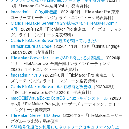
オフライン環境でもkintoneのデータを活用する方法
（2021年
3月「kintone Café 神奈川 Vol.7」発表資料）
fmcsadmin 1.2.0の新機能
（2021年2月「FileMaker Pro 東京
ユーザーズミーティング」ライトニングトーク発表資料）
Claris FileMaker Server 19.2で拡張されたFileMaker Admin
API
（2020年12月「FileMaker Pro 東京ユーザーズミーティン
グ」ライトニングトーク発表資料）
Claris FileMaker Server 管理者が知っておきたい
Infrastructure as Code
（2020年11月、12月「Claris Engage
Japan 2020」講演資料）
FileMaker Server for LinuxでAD FSによる外部認証
（2020年
11月「FileMaker UG 全国合同オンラインミーティング
2020」ライトニングトーク発表資料）
fmcsadmin 1.1.0
（2020年8月「FileMaker Pro 東京ユーザー
ズミーティング」ライトニングトーク発表資料）
Claris FileMaker Server 19の新機能と改善点
（2020年6月
「INTER-Mediator勉強会2020-6」発表資料）
macOS版VirtualBoxにCentOS Linux 7をインストール
（2020
年6月「FileMaker Pro 東京ユーザーズミーティング」ライト
ニングトーク発表資料）
FileMaker Server 18とJava
（2020年5月「FileMakerユーザー
ズグループ北陸」発表資料）
SSL暗号化通信を利用したネットワークセキュリティの向上