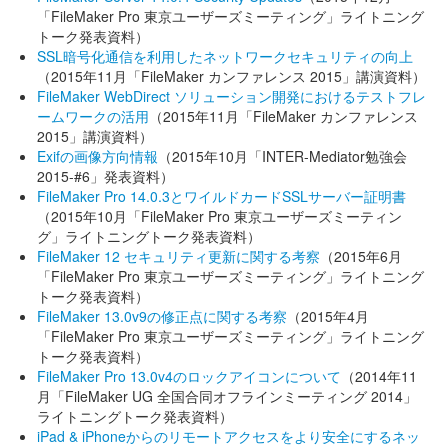
「FileMaker Pro 東京ユーザーズミーティング」ライトニング
トーク発表資料）
SSL暗号化通信を利用したネットワークセキュリティの向上
（2015年11月「FileMaker カンファレンス 2015」講演資料）
FileMaker WebDirect ソリューション開発におけるテストフレ
ームワークの活用
（2015年11月「FileMaker カンファレンス
2015」講演資料）
Exifの画像方向情報
（2015年10月「INTER-Mediator勉強会
2015-#6」発表資料）
FileMaker Pro 14.0.3とワイルドカードSSLサーバー証明書
（2015年10月「FileMaker Pro 東京ユーザーズミーティン
グ」ライトニングトーク発表資料）
FileMaker 12 セキュリティ更新に関する考察
（2015年6月
「FileMaker Pro 東京ユーザーズミーティング」ライトニング
トーク発表資料）
FileMaker 13.0v9の修正点に関する考察
（2015年4月
「FileMaker Pro 東京ユーザーズミーティング」ライトニング
トーク発表資料）
FileMaker Pro 13.0v4のロックアイコンについて
（2014年11
月「FileMaker UG 全国合同オフラインミーティング 2014」
ライトニングトーク発表資料）
iPad & iPhoneからのリモートアクセスをより安全にするネッ