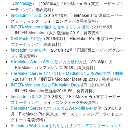
（2020年版）
（2020年4月「FileMaker Pro 東京ユーザーズミ
ーティング」発表資料）
fmcsadmin 1.0.0
（2019年10月「FileMaker Pro 東京ユーザー
ズミーティング」ライトニングトーク発表資料）
INTER-Mediatorが備えるセキュリティ機能
（2019年8月
「INTER-Mediator《大》勉強会 2019」発表資料）
XMLPasteの紹介
（2019年4月「FileMaker Pro 東京ユーザー
ズミーティング」発表資料）
fmcsadminの使い方
（2018年12月「FM関西ユーザーズグルー
プ」発表資料）
FileMaker Admin API の使い方と活用方法
（2018年11月
「FileMaker カンファレンス 2018」講演資料）
FileMaker Server 17とINTER-MediatorによるWebアプリ開発
（2018年11月「INTER-Mediator Meet-up 2018」発表資料）
INTER-Mediator 5.8とFileMaker Data API
（2018年9月
「INTER-Mediator勉強会2018-#6」発表資料）
fmcsadmin 0.9.2
（2018年8月「FileMaker Pro 東京ユーザー
ズミーティング」ライトニングトーク発表資料）
FileMaker Server 17でカスタムWeb公開を有効化
（2018年6
月「FileMaker Pro 東京ユーザーズミーティング」ライトニン
グトーク発表資料）
Selenium WebDriverを利用したサンプルアプリケーションの