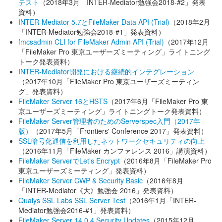
テスト
（2018年3月「INTER-Mediator勉強会2018-#2」発表
資料）
INTER-Mediator 5.7とFileMaker Data API (Trial)
（2018年2月
「INTER-Mediator勉強会2018-#1」発表資料）
fmcsadmin CLI for FileMaker Admin API (Trial)
（2017年12月
「FileMaker Pro 東京ユーザーズミーティング」ライトニング
トーク発表資料）
INTER-Mediator開発における継続的インテグレーション
（2017年10月「FileMaker Pro 東京ユーザーズミーティン
グ」発表資料）
FileMaker Server 16とHSTS
（2017年6月「FileMaker Pro 東
京ユーザーズミーティング」ライトニングトーク発表資料）
FileMaker Server管理者のためのServerspec入門（2017年
版）
（2017年5月「Frontiers' Conference 2017」発表資料）
SSL暗号化通信を利用したネットワークセキュリティの向上
（2016年11月「FileMaker カンファレンス 2016」講演資料）
FileMaker ServerでLet's Encrypt
（2016年8月「FileMaker Pro
東京ユーザーズミーティング」発表資料）
FileMaker Server CWP & Security Basic
（2016年8月
「INTER-Mediator《大》勉強会 2016」発表資料）
Qualys SSL Labs SSL Server Test
（2016年1月「INTER-
Mediator勉強会2016-#1」発表資料）
FileMaker Server 14.0.4 Security Updates
（2015年12月