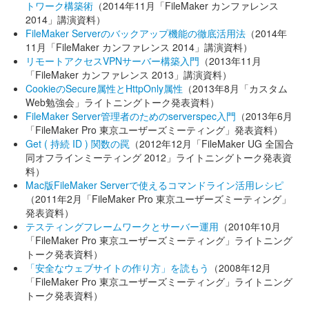
トワーク構築術
（2014年11月「FileMaker カンファレンス
2014」講演資料）
FileMaker Serverのバックアップ機能の徹底活用法
（2014年
11月「FileMaker カンファレンス 2014」講演資料）
リモートアクセスVPNサーバー構築入門
（2013年11月
「FileMaker カンファレンス 2013」講演資料）
CookieのSecure属性とHttpOnly属性
（2013年8月「カスタム
Web勉強会」ライトニングトーク発表資料）
FileMaker Server管理者のためのserverspec入門
（2013年6月
「FileMaker Pro 東京ユーザーズミーティング」発表資料）
Get ( 持続 ID ) 関数の罠
（2012年12月「FileMaker UG 全国合
同オフラインミーティング 2012」ライトニングトーク発表資
料）
Mac版FileMaker Serverで使えるコマンドライン活用レシピ
（2011年2月「FileMaker Pro 東京ユーザーズミーティング」
発表資料）
テスティングフレームワークとサーバー運用
（2010年10月
「FileMaker Pro 東京ユーザーズミーティング」ライトニング
トーク発表資料）
「安全なウェブサイトの作り方」を読もう
（2008年12月
「FileMaker Pro 東京ユーザーズミーティング」ライトニング
トーク発表資料）