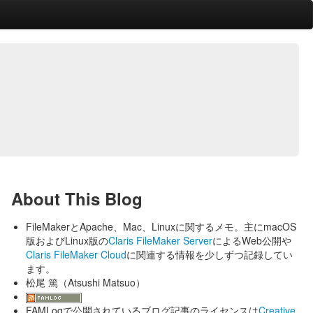
About This Blog
FileMakerとApache、Mac、Linuxに関するメモ。主にmacOS
版およびLinux版の
Claris FileMaker Server
によるWeb公開や
Claris FileMaker Cloud
に関連する情報を少しずつ記録してい
ます。
松尾 篤（Atsushi Matsuo）
FAMLogで公開されているブログ記事のライセンスは
Creative